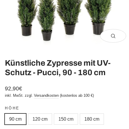
Schli
(Esc)
Künstliche Zypresse mit UV-
Schutz - Pucci, 90 - 180 cm
Normaler
92,90€
Preis
inkl. MwSt. zzgl.
Versandkosten
(kostenlos ab 100 €)
HÖHE
90 cm
120 cm
150 cm
180 cm