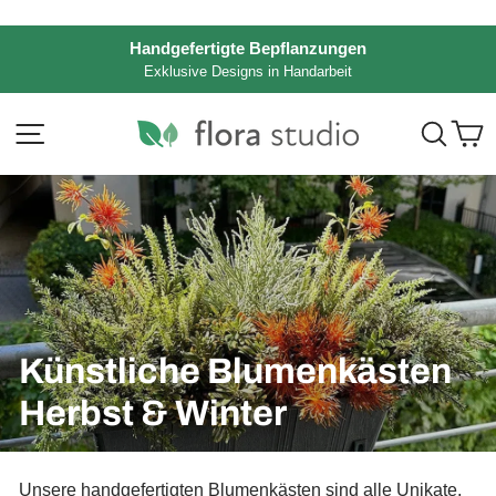
Direkt
zum
Handgefertigte Bepflanzungen
Inhalt
Exklusive Designs in Handarbeit
Pause
Diashow
Seitennavigation
Such
E
Künstliche Blumenkästen
Herbst & Winter
Unsere handgefertigten Blumenkästen sind alle Unikate.