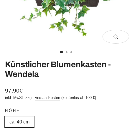
Schli
(Esc)
Künstlicher Blumenkasten -
Wendela
Normaler
97,90€
Preis
inkl. MwSt. zzgl.
Versandkosten
(kostenlos ab 100 €)
HÖHE
ca. 40 cm