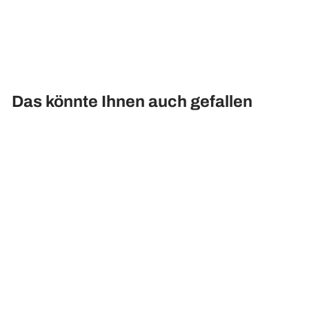
Das könnte Ihnen auch gefallen
Künstlicher Blumenkasten -
Wendela
Ab 97,90€