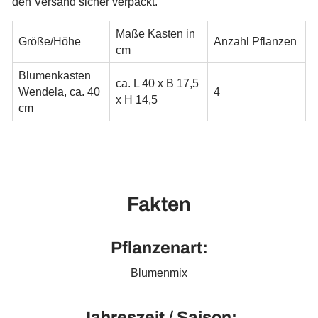
den Versand sicher verpackt.
Maße Kasten in
Größe/Höhe
Anzahl Pflanzen
cm
Blumenkasten
ca. L 40 x B 17,5
Wendela, ca. 40
4
x H 14,5
cm
Fakten
Pflanzenart:
Blumenmix
Jahreszeit / Saison: