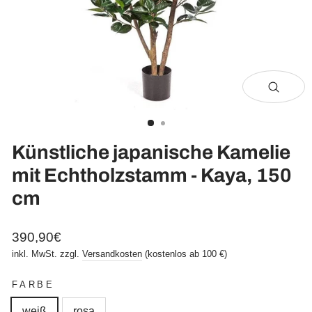
Schli
(Esc)
Künstliche japanische Kamelie
mit Echtholzstamm - Kaya, 150
cm
Normaler
Sonderpreis
390,90€
Preis
inkl. MwSt. zzgl.
Versandkosten
(kostenlos ab 100 €)
FARBE
weiß
rosa