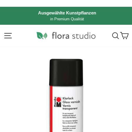
Direkt
zum
Ausgewählte Kunstpflanzen
Inhalt
in Premium Qualität
Pause
Diashow
Seitennavigation
Such
E