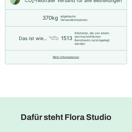
CO₂-neu­t­raler Versand für alle Bestellungen
abgebaute
370kg
Versandemissionen
Kilometer, die von einem
durchschnittlichen
1513
Das ist wie...
Benzinauto zurückgelegt
werden
Mehr Informationen
Dafür steht Flora Studio