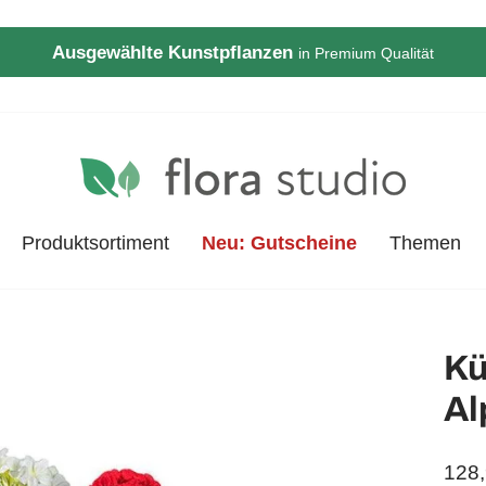
Ausgewählte Kunstpflanzen
in Premium Qualität
Pause
Diashow
Produktsortiment
Neu: Gutscheine
Themen
Kü
Al
Norm
128