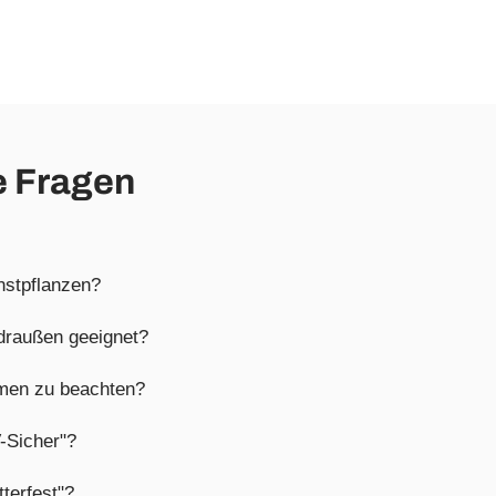
e Fragen
nstpflanzen?
 draußen geeignet?
mmen zu beachten?
-Sicher"?
terfest"?