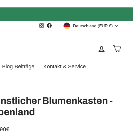
Währung
Instagram
Facebook
Deutschland (EUR €)
Einloggen
Eink
Blog-Beiträge
Kontakt & Service
nstlicher Blumenkasten -
penland
aler
,90€