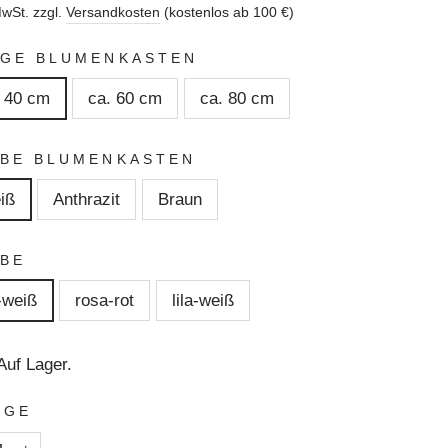
MwSt. zzgl.
Versandkosten
(kostenlos ab 100 €)
NGE BLUMENKASTEN
. 40 cm
ca. 60 cm
ca. 80 cm
BE BLUMENKASTEN
iß
Anthrazit
Braun
BE
-weiß
rosa-rot
lila-weiß
Auf Lager.
NGE