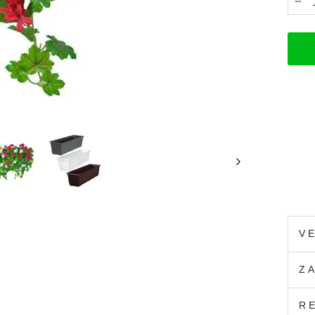
−
V
Z
R