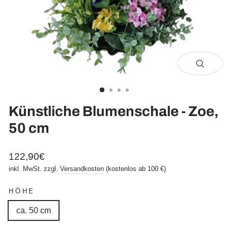
Schli
(Esc)
Künstliche Blumenschale - Zoe,
50 cm
Normaler
122,90€
Preis
inkl. MwSt. zzgl.
Versandkosten
(kostenlos ab 100 €)
HÖHE
ca. 50 cm