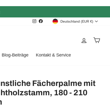
t
Währung
Instagram
Facebook
Deutschland (EUR €)
Einloggen
Eink
Blog-Beiträge
Kontakt & Service
nstliche Fächerpalme mit
htholzstamm, 180 - 210
m