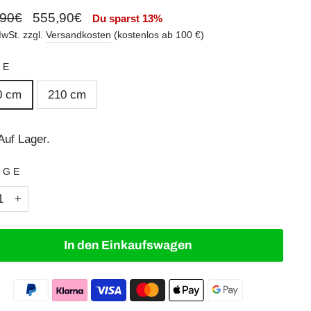
aler
Sonderpreis
,90€
555,90€
Du sparst 13%
MwSt. zzgl.
Versandkosten
(kostenlos ab 100 €)
HE
0 cm
210 cm
Auf Lager.
NGE
+
In den Einkaufswagen