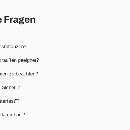
e Fragen
nstpflanzen?
 draußen geeignet?
mmen zu beachten?
-Sicher"?
terfest"?
tflammbar"?