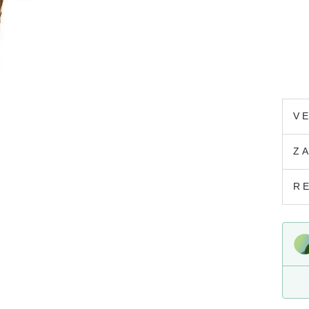
V
Z
R