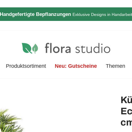
Handgefertigte Bepflanzungen
Exklusive Designs in Handarbei
Pause
Diashow
Produktsortiment
Neu: Gutscheine
Themen
Kü
Ec
c