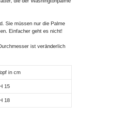
ätter, die der Washingtonpalme
d. Sie müssen nur die Palme
n. Einfacher geht es nicht!
Durchmesser ist veränderlich
opf in cm
H 15
H 18