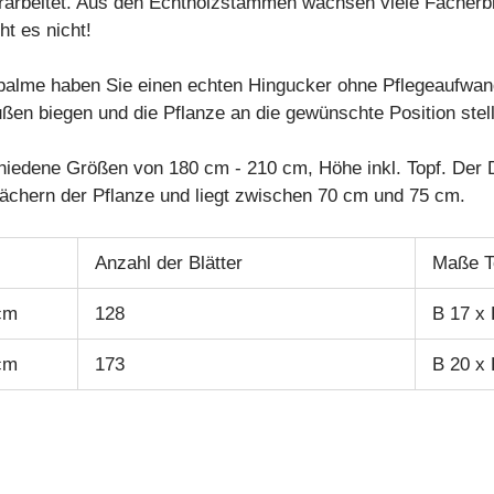
rarbeitet. Aus den Echtholzstämmen wachsen viele Fächerbl
t es nicht!
rpalme haben Sie einen echten Hingucker ohne Pflegeaufwan
en biegen und die Pflanze an die gewünschte Position stelle
hiedene Größen von 180 cm - 210 cm, Höhe inkl. Topf. Der 
fächern der Pflanze und liegt zwischen 70 cm und 75 cm.
Anzahl der Blätter
Maße T
cm
128
B 17 x 
cm
173
B 20 x 