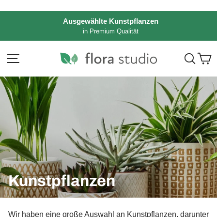
Direkt
zum
Ausgewählte Kunstpflanzen
Inhalt
in Premium Qualität
Pause
Diashow
Seitennavigation
Such
E
Kunstpflanzen
Wir haben eine große Auswahl an Kunstpflanzen, darunter