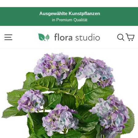
Direkt
zum
Ausgewählte Kunstpflanzen
Inhalt
in Premium Qualität
Pause
Diashow
Seitennavigation
Such
E