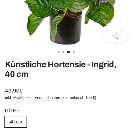
Schli
(Esc)
Künstliche Hortensie - Ingrid,
40 cm
Normaler
43,90€
Preis
inkl. MwSt. zzgl.
Versandkosten
(kostenlos ab 100 €)
HÖHE
40 cm