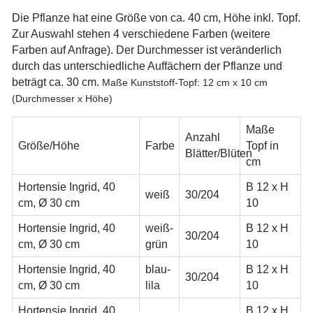
Die Pflanze hat eine Größe von ca. 40 cm, Höhe inkl. Topf.
Zur Auswahl stehen 4 verschiedene Farben (weitere
Farben auf Anfrage). Der Durchmesser ist veränderlich
durch das unterschiedliche Auffächern der Pflanze und
beträgt ca. 30 cm.
Maße Kunststoff-Topf: 12 cm x 10 cm
(Durchmesser x Höhe)
Maße
Anzahl
Größe/Höhe
Farbe
Topf in
Blätter/Blüten
cm
Hortensie Ingrid, 40
B 12 x H
weiß
30/204
cm,
Ø 30 cm
10
Hortensie Ingrid, 40
weiß-
B 12 x H
30/204
cm,
Ø 30 cm
grün
10
Hortensie Ingrid, 40
blau-
B 12 x H
30/204
cm,
Ø 30 cm
lila
10
Hortensie Ingrid, 40
B 12 x H