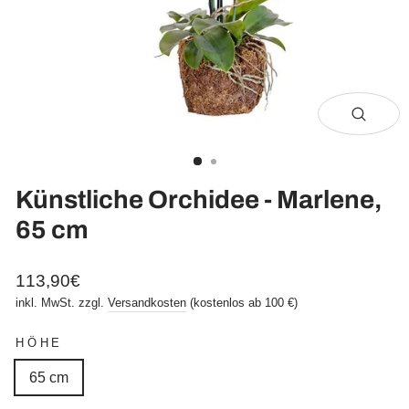
Schli
(Esc)
Künstliche Orchidee - Marlene,
65 cm
Normaler
113,90€
Preis
inkl. MwSt. zzgl.
Versandkosten
(kostenlos ab 100 €)
HÖHE
65 cm