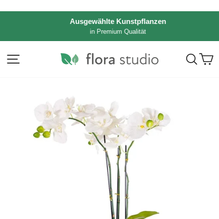
Direkt
zum
Ausgewählte Kunstpflanzen
Inhalt
in Premium Qualität
Pause
Diashow
Seitennavigation
Such
E